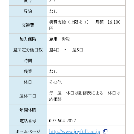
賞与
2回
昇給
なし
実費支給（上限あり） 月額 16,100
交通費
円
加入保険
雇用 労災
週所定労働日数
週4日 ～ 週5日
時間
残業
なし
休日
その他
毎 週 休日は勤務表による 休日は
週休二日
応相談
年間休暇
電話番号
097-504-2027
ホームページ
http://www.joyfull.co.jp