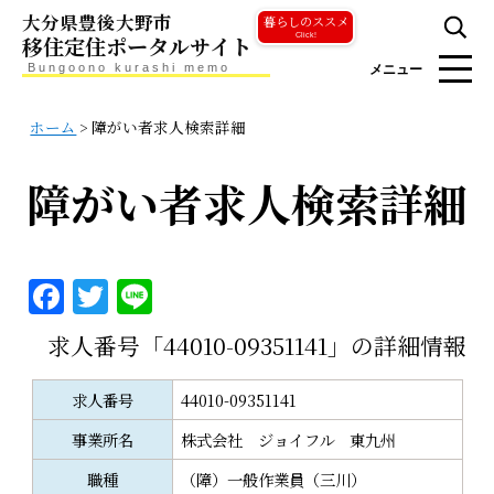
大分県豊後大野市
暮らしのススメ
移住定住ポータルサイト
Click!
Bungoono kurashi memo
メニュー
ホーム
>
障がい者求人検索詳細
障がい者求人検索詳細
F
T
Li
a
w
n
求人番号「44010-09351141」の詳細情報
c
it
e
e
te
求人番号
44010-09351141
b
r
事業所名
株式会社 ジョイフル 東九州
o
職種
（障）一般作業員（三川）