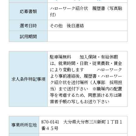
ハローワーク紹介状 履歴書（写真貼
応募書類
付）
選考日時
その他 後日連絡
試用期間
駐車場無料 加入保険・有給休暇
は、就業時間・日数・従業員数・賃金
により変動します ハローワーク
より事前連絡後、履歴書・ハローワー
求人条件特記事項
ク紹介状を送付場所（人事部 採用担
当）まで送付下さい ※職場内の配置
等を考慮するため、同意頂ける方は障
害者手帳の写しもお送り下さい
870-0141 大分県大分市三川新町１丁目１
事業所所在地
番４５号