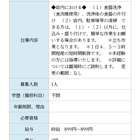
o
◆店内における◆ （１）食器洗浄
k
（食洗機使用）、洗浄後の食器の片付
け （２）店内、駐車場等の清掃 で
きる方は、（１）・（２）以外に、仕
込み・盛り付けで、簡単な作業をお願
仕事内容
いする場合があります。 ＊立ち作
業となります。 ＊１日４．５～５時
間程度の短時間勤務です。 ＊未経験
の方には指導いたします。 ＊詳細に
ついては面接時にご説明します。 変
更の範囲：なし
募集人数
1人
学歴（履修科目）
不問
年齢制限、理由
必要資格
給与
時給 899円～899円