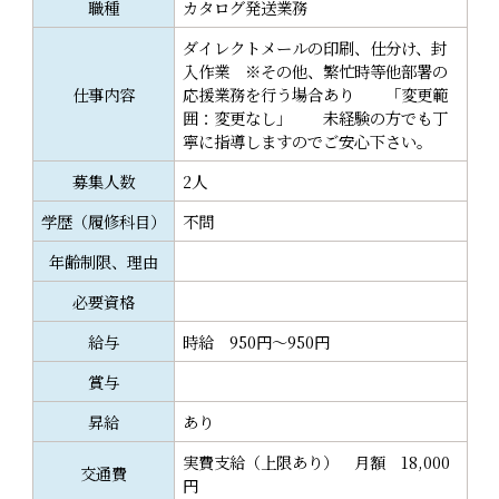
o
職種
カタログ発送業務
k
ダイレクトメールの印刷、仕分け、封
入作業 ※その他、繁忙時等他部署の
仕事内容
応援業務を行う場合あり 「変更範
囲：変更なし」 未経験の方でも丁
寧に指導しますのでご安心下さい。
募集人数
2人
学歴（履修科目）
不問
年齢制限、理由
必要資格
給与
時給 950円～950円
賞与
昇給
あり
実費支給（上限あり） 月額 18,000
交通費
円