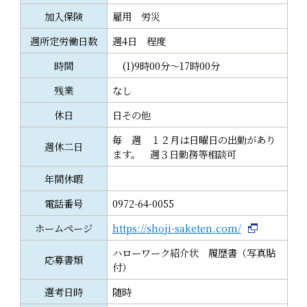
加入保険
雇用 労災
週所定労働日数
週4日 程度
時間
(1)9時00分～17時00分
残業
なし
休日
日その他
毎 週 １２月は日曜日の出勤があり
週休二日
ます。 週３日勤務等相談可
年間休暇
電話番号
0972-64-0055
ホームページ
https://shoji-saketen.com/
ハローワーク紹介状 履歴書（写真貼
応募書類
付）
選考日時
随時