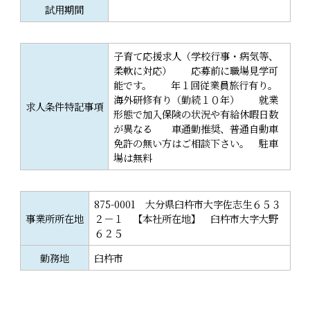
試用期間
子育て応援求人（学校行事・病気等、
柔軟に対応） 応募前に職場見学可
能です。 年１回従業員旅行有り。
海外研修有り（勤続１０年） 就業
求人条件特記事項
形態で加入保険の状況や有給休暇日数
が異なる 車通勤推奨、普通自動車
免許の無い方はご相談下さい。 駐車
場は無料
875-0001 大分県臼杵市大字佐志生６５３
事業所所在地
２－１ 【本社所在地】 臼杵市大字大野
６２５
勤務地
臼杵市