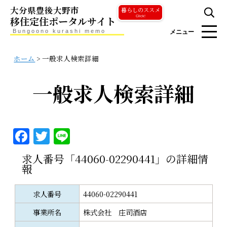
大分県豊後大野市
暮らしのススメ
移住定住ポータルサイト
Click!
Bungoono kurashi memo
メニュー
ホーム
>
一般求人検索詳細
一般求人検索詳細
F
T
Li
a
w
n
求人番号「44060-02290441」の詳細情
c
it
e
報
e
te
求人番号
44060-02290441
b
r
o
事業所名
株式会社 庄司酒店