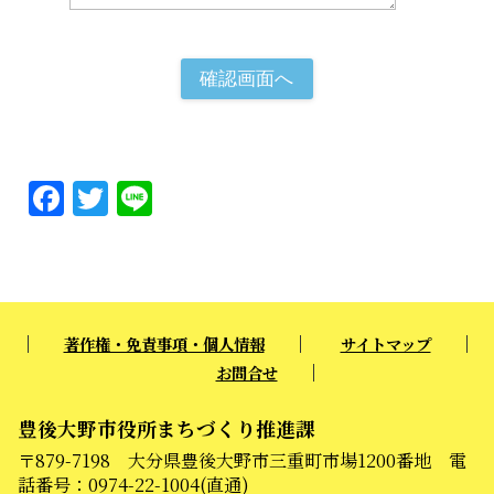
F
T
Li
a
w
n
c
it
e
e
te
b
r
著作権・免責事項・個人情報
サイトマップ
o
お問合せ
o
豊後大野市役所まちづくり推進課
k
〒879-7198 大分県豊後大野市三重町市場1200番地 電
話番号：0974-22-1004(直通)