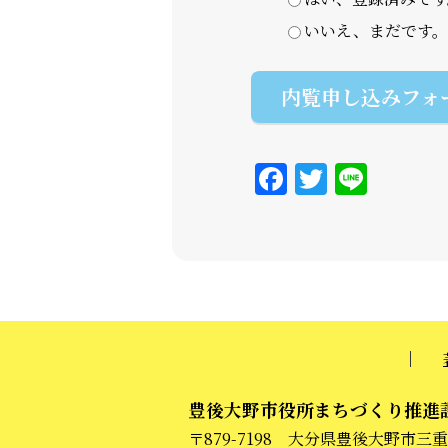
いいえ、まだです。
内覧申し込みフォ
F
T
Li
a
w
n
c
it
e
e
te
b
r
o
o
k
豊後大野市役所まちづくり推進
〒879-7198 大分県豊後大野市三重町