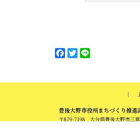
F
T
Li
a
w
n
c
it
e
e
te
b
r
o
o
豊後大野市役所まちづくり推進
〒879-7198 大分県豊後大野市三重町
k